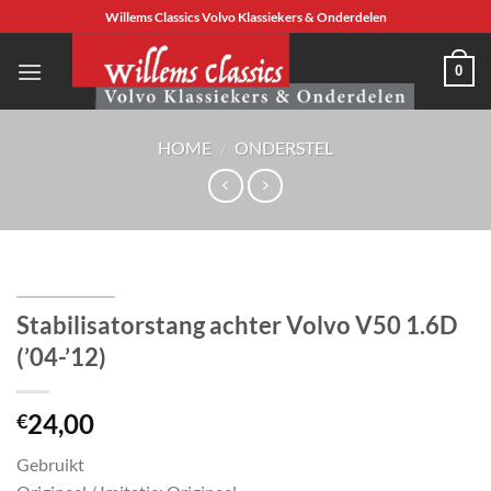
Ga
Willems Classics Volvo Klassiekers & Onderdelen
naar
inhoud
0
HOME
/
ONDERSTEL
Stabilisatorstang achter Volvo V50 1.6D
(’04-’12)
24,00
€
Gebruikt