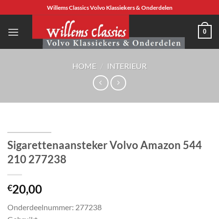
Ga
Willems Classics Volvo Klassiekers & Onderdelen
naar
inhoud
0
HOME
/
INTERIEUR
Sigarettenaansteker Volvo Amazon 544
210 277238
20,00
€
Onderdeelnummer: 277238