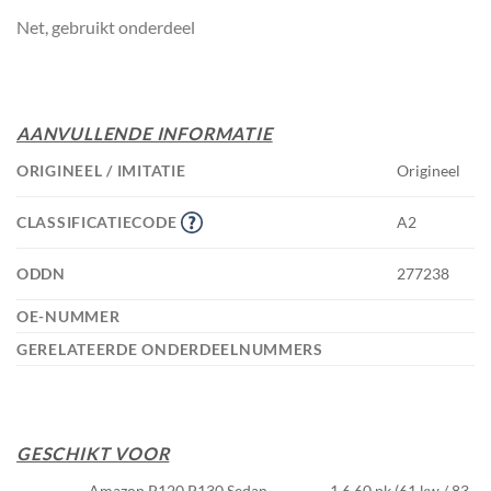
Net, gebruikt onderdeel
AANVULLENDE INFORMATIE
ORIGINEEL / IMITATIE
Origineel
CLASSIFICATIECODE
A2
ODDN
277238
OE-NUMMER
GERELATEERDE ONDERDEELNUMMERS
GESCHIKT VOOR
Amazon P120 P130 Sedan
1.6 60 pk (61 kw / 83