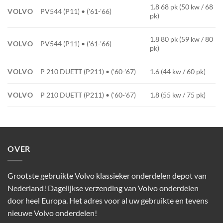
1.8 68 pk (50 kw / 68
VOLVO
PV544 (P11) • ('61-'66)
pk)
1.8 80 pk (59 kw / 80
VOLVO
PV544 (P11) • ('61-'66)
pk)
VOLVO
P 210 DUETT (P211) • ('60-'67)
1.6 (44 kw / 60 pk)
VOLVO
P 210 DUETT (P211) • ('60-'67)
1.8 (55 kw / 75 pk)
OVER
Grootste gebruikte Volvo klassieker onderdelen depot van
Nederland! Dagelijkse verzending van Volvo onderdelen
door heel Europa. Het adres voor al uw gebruikte en tevens
nieuwe Volvo onderdelen!