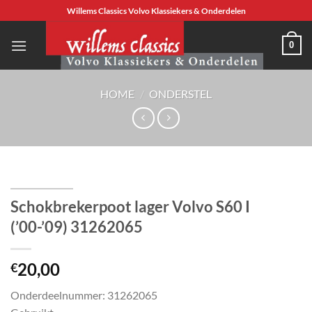
Ga
Willems Classics Volvo Klassiekers & Onderdelen
naar
inhoud
0
HOME
/
ONDERSTEL
Schokbrekerpoot lager Volvo S60 I
(’00-’09) 31262065
20,00
€
Onderdeelnummer: 31262065