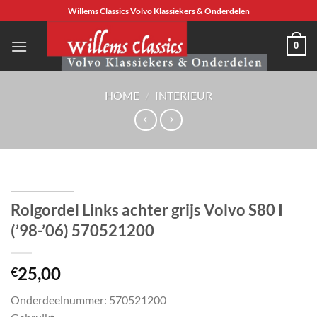
Ga
Willems Classics Volvo Klassiekers & Onderdelen
naar
inhoud
0
HOME
/
INTERIEUR
Rolgordel Links achter grijs Volvo S80 I
(’98-’06) 570521200
25,00
€
Onderdeelnummer: 570521200