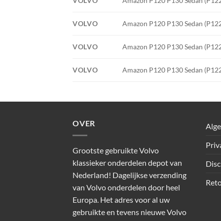
VOLVO
Amazon P120 P130 Sedan (P122 S
VOLVO
Amazon P120 P130 Sedan (P122 S
VOLVO
Amazon P120 P130 Sedan (P122 S
VOLVO
Amazon P120 P130 Sedan (P122 S
OVER
Alg
Priv
Grootste gebruikte Volvo
klassieker onderdelen depot van
Disc
Nederland! Dagelijkse verzending
Reto
van Volvo onderdelen door heel
Europa. Het adres voor al uw
gebruikte en tevens nieuwe Volvo