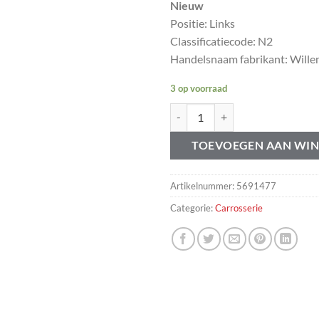
Nieuw
Positie: Links
Classificatiecode: N2
Handelsnaam fabrikant: Willems
3 op voorraad
Reparatiedeel spatbord links ach
TOEVOEGEN AAN WI
Artikelnummer:
5691477
Categorie:
Carrosserie