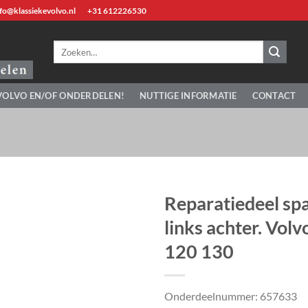
fo@klassiekevolvo.nl
+31 612226530
Zoeken
naar:
VOLVO EN/OF ONDERDELEN!
NUTTIGE INFORMATIE
CONTACT
Reparatiedeel sp
links achter. Vol
120 130
Onderdeelnummer: 657633