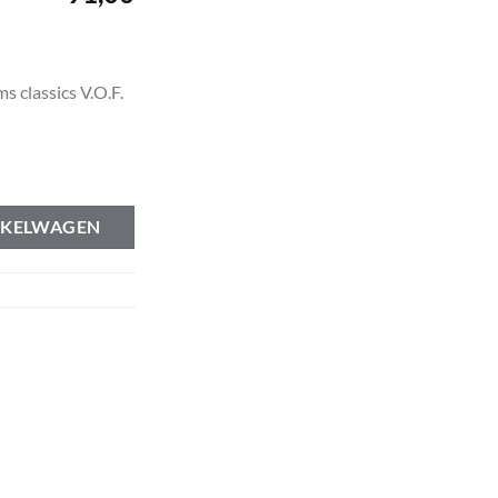
 classics V.O.F.
ter. Volvo Amazon 120 130 aantal
NKELWAGEN