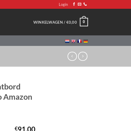
Login
0
WINKELWAGEN /
€
0,00
atbord
vo Amazon
91,00
€