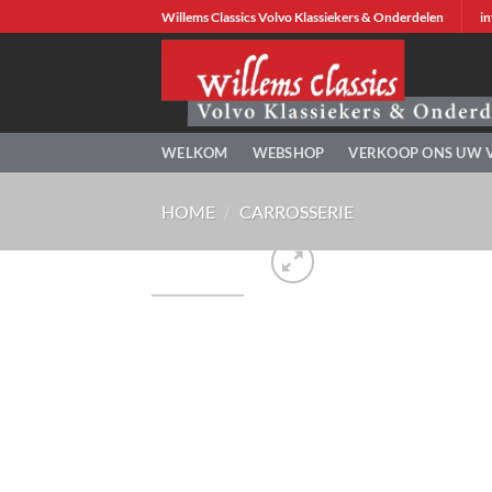
Ga
Willems Classics Volvo Klassiekers & Onderdelen
in
naar
inhoud
WELKOM
WEBSHOP
VERKOOP ONS UW 
HOME
/
CARROSSERIE