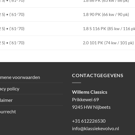
) • ('61-'70)
1.8 86 PK (63 kw / 86 pk)
) • ('61-'70)
1.8 90 PK (66 kw / 90 pk)
) • ('61-'70)
1.8 S 116 PK (85 kw / 116 p
) • ('61-'70)
2.0 101 PK (74 kw / 101 pk)
CONTACTGEGEVENS
emene voorwaarden
acy policy
Willems Classics
Prikkewei 69
laimer
9245 HW Nijbeets
urrecht
+31 612226530
info@klassiekevolvo.nl