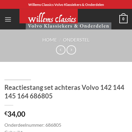
Ga
Willems Classics Volvo Klassiekers & Onderdelen
naar
inhoud
0
HOME
/
ONDERSTEL
Reactiestang set achteras Volvo 142 144
145 164 686805
34,00
€
Onderdeelnummer: 686805