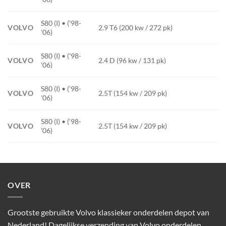
S80 (I) • ('98-
VOLVO
2.9 T6 (200 kw / 272 pk)
'06)
S80 (I) • ('98-
VOLVO
2.4 D (96 kw / 131 pk)
'06)
S80 (I) • ('98-
VOLVO
2.5T (154 kw / 209 pk)
'06)
S80 (I) • ('98-
VOLVO
2.5T (154 kw / 209 pk)
'06)
OVER
Grootste gebruikte Volvo klassieker onderdelen depot van
Nederland! Dagelijkse verzending van Volvo onderdelen