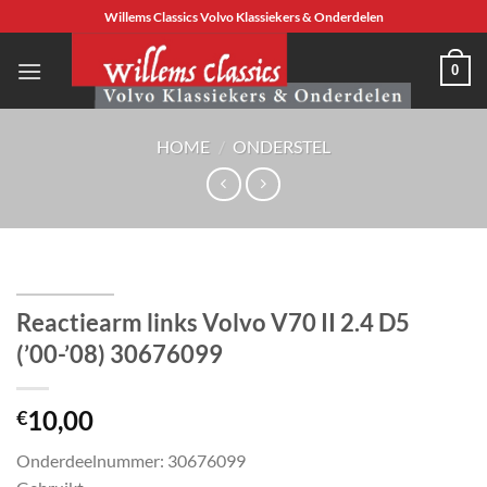
Ga
Willems Classics Volvo Klassiekers & Onderdelen
naar
inhoud
0
HOME
/
ONDERSTEL
Reactiearm links Volvo V70 II 2.4 D5
(’00-’08) 30676099
10,00
€
Onderdeelnummer: 30676099