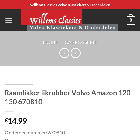
Ga
Willems Classics Volvo Klassiekers & Onderdelen
naar
inhoud
0
HOME
/
CARROSSERIE
Raamlikker likrubber Volvo Amazon 120
130 670810
14,99
€
Onderdeelnummer: 670810