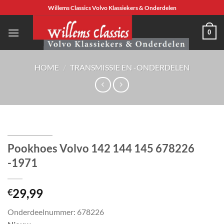
Ga
Willems Classics Volvo Klassiekers & Onderdelen
naar
inhoud
0
HOME
/
TRANSMISSIE EN -ONDERDELEN
Pookhoes Volvo 142 144 145 678226
-1971
29,99
€
Onderdeelnummer: 678226