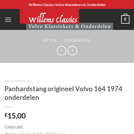
Ga
Willems Classics Volvo Klassiekers & Onderdelen
naar
inhoud
0
HOME
/
ONDERSTEL
Panhardstang origineel Volvo 164 1974
onderdelen
15,00
€
Gebruikt