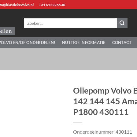
fo@klassiekevolvo.nl
+31 612226530
Zoeken
naar:
VOLVO EN/OF ONDERDELEN!
NUTTIGE INFORMATIE
CONTACT
Oliepomp Volvo 
142 144 145 Am
P1800 430111
Onderdeelnummer: 430111