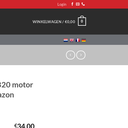
Login
0
WINKELWAGEN /
€
0,00
B20 motor
azon
34,00
€