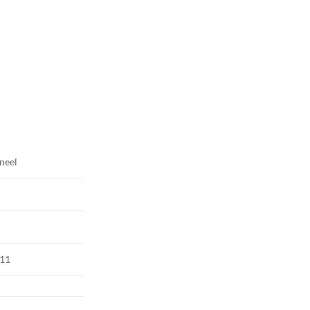
neel
11