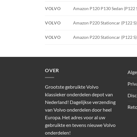
VOLVO
Amazon P120 P130 Sedan (P122 S)
VOLVO
Amazon P220 Stationcar (P122 S) •
VOLVO
Amazon P220 Stationcar (P122 S) •
OVER
Alg
Priv
Grootste gebruikte Volvo
klassieker onderdelen depot van
Disc
Nederland! Dagelijkse verzending
Reto
van Volvo onderdelen door heel
Europa. Het adres voor al uw
gebruikte en tevens nieuwe Volvo
onderdelen!