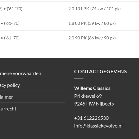
 • ('61-'70)
2.0 101 PK (74 kw / 101 pk)
 ('61-'70)
1.8 80 PK (59 kw / 80 pk)
 ('61-'70)
2.0 90 PK (66 kw / 90 pk)
CONTACTGEGEVENS
emene voorwaarden
acy policy
Willems Classics
Prikkewei 69
laimer
9245 HW Nijbeets
urrecht
+31 612226530
info@klassiekevolvo.nl