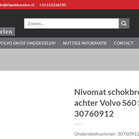
fo@klassiekevolvo.nl
+31 612226530
Zoeken
naar:
VOLVO EN/OF ONDERDELEN!
NUTTIGE INFORMATIE
CONTACT
Nivomat schokbr
achter Volvo S60 
30760912
Onderdeelnummer: 3076091