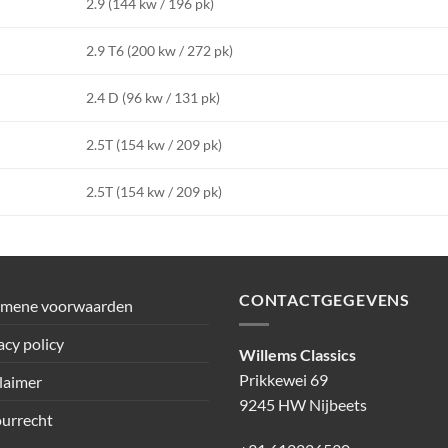
2.9 (144 kw / 196 pk)
2.9 T6 (200 kw / 272 pk)
2.4 D (96 kw / 131 pk)
2.5T (154 kw / 209 pk)
2.5T (154 kw / 209 pk)
CONTACTGEGEVENS
emene voorwaarden
acy policy
Willems Classics
Prikkewei 69
laimer
9245 HW Nijbeets
urrecht