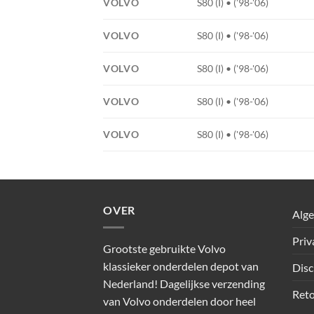
VOLVO
S80 (I) • ('98-'06)
VOLVO
S80 (I) • ('98-'06)
VOLVO
S80 (I) • ('98-'06)
VOLVO
S80 (I) • ('98-'06)
VOLVO
S80 (I) • ('98-'06)
OVER
Alg
Priv
Grootste gebruikte Volvo
klassieker onderdelen depot van
Disc
Nederland! Dagelijkse verzending
Reto
van Volvo onderdelen door heel