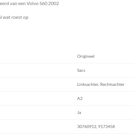
eerd van een Volvo S60 2002
gal wat roest op
Origineel
Sacs
Linksachter, Rechtsachter
A2
Ja
30760912, 9173458