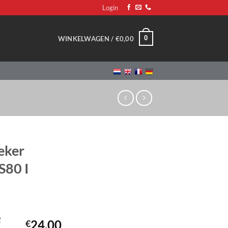
Login
0
WINKELWAGEN /
€
0,00
eker
S80 I
2
24,00
€