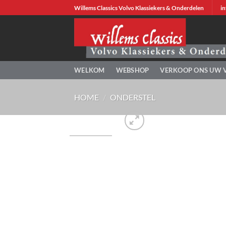
Ga
Willems Classics Volvo Klassiekers & Onderdelen
in
naar
inhoud
WELKOM
WEBSHOP
VERKOOP ONS UW 
HOME
/
ONDERSTEL