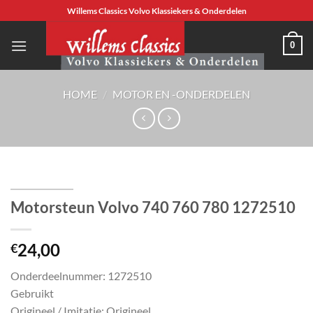
Ga
Willems Classics Volvo Klassiekers & Onderdelen
naar
inhoud
0
HOME
/
MOTOR EN -ONDERDELEN
Motorsteun Volvo 740 760 780 1272510
24,00
€
Onderdeelnummer: 1272510
Gebruikt
Origineel / Imitatie: Origineel