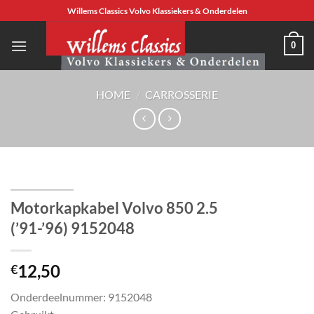
Ga
Willems Classics Volvo Klassiekers & Onderdelen
naar
inhoud
0
HOME
/
CARROSSERIE
Motorkapkabel Volvo 850 2.5
(’91-’96) 9152048
12,50
€
Onderdeelnummer: 9152048