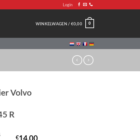
Login
0
WINKELWAGEN /
€
0,00
er Volvo
45 R
5
14,00
€