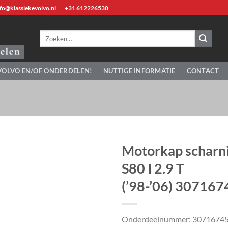
fo@klassiekevolvo.nl
+31 612226530
Zoeken
naar:
VOLVO EN/OF ONDERDELEN!
NUTTIGE INFORMATIE
CONTACT
Motorkap scharni
S80 I 2.9 T
(’98-’06) 307167
Onderdeelnummer: 3071674