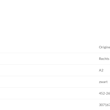
Origin
Rechts
A2
zwart
452-2
30716