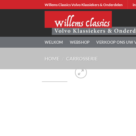
Ga
Willems Classics Volvo Klassiekers & Onderdelen
in
naar
inhoud
WELKOM
WEBSHOP
VERKOOP ONS UW 
HOME
/
CARROSSERIE