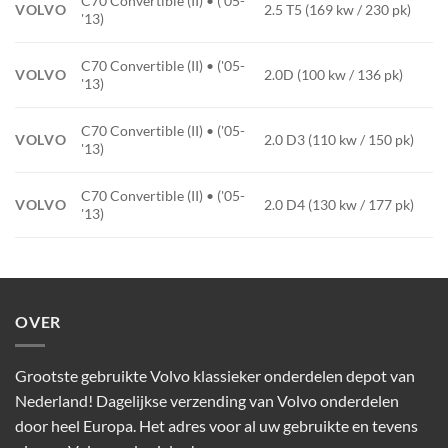
C70 Convertible (II) • ('05-
VOLVO
2.5 T5 (169 kw / 230 pk)
'13)
C70 Convertible (II) • ('05-
VOLVO
2.0D (100 kw / 136 pk)
'13)
C70 Convertible (II) • ('05-
VOLVO
2.0 D3 (110 kw / 150 pk)
'13)
C70 Convertible (II) • ('05-
VOLVO
2.0 D4 (130 kw / 177 pk)
'13)
OVER
Grootste gebruikte Volvo klassieker onderdelen depot van
Nederland! Dagelijkse verzending van Volvo onderdelen
door heel Europa. Het adres voor al uw gebruikte en tevens