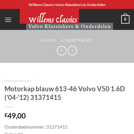
Ga
Willems Classics Volvo Klassiekers & Onderdelen
naar
inhoud
0
HOME
/
CARROSSERIE
Motorkap blauw 613-46 Volvo V50 1.6D
(’04-’12) 31371415
49,00
€
Onderdeelnummer: 31371415