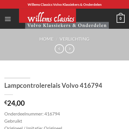
Ga
Willems Classics Volvo Klassiekers & Onderdelen
naar
inhoud
0
HOME
/
VERLICHTING
Lampcontrolerelais Volvo 416794
24,00
€
Onderdeelnummer: 416794
Gebruikt
Origineel / Imitatie: Origineel