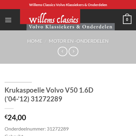
Ga
Willems Classics Volvo Klassiekers & Onderdelen
naar
inhoud
0
HOME
/
MOTOR EN -ONDERDELEN
Krukaspoelie Volvo V50 1.6D
(’04-’12) 31272289
24,00
€
Onderdeelnummer: 31272289