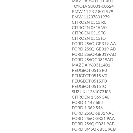
MAZDA Y401-11-401
TOYOTA SU001-00524
BMW 11 23 7 801 979
BMW 11237801979
CITROËN 0515 R0
CITROËN 0515 V0
CITROËN 0515.TO
CITROËN 0515TO
FORD 2S6Q-GB319-AA
FORD 2S6Q-GB319-AB
FORD 2S6Q-GB319-AD
FORD 2S6QGB319AD
MAZDA Y60311401
PEUGEOT 0515 R0
PEUGEOT 0515 V0
PEUGEOT 0515.TO
PEUGEOT 0515TO
SUZUKI 1261073J03
CITROËN 1 369 546
FORD 1 147 683
FORD 1 369 546
FORD 2S6Q 6B31 9AD
FORD 2S6Q GB31 9AA
FORD 2S6Q GB31 9AB
FORD 3M5Q 6B31 9CB