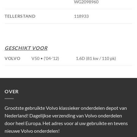
WG2098960
TELLERSTAND
118933
GESCHIKT VOOR
VOLVO
V50 • ('04-'12)
1.6D (81 kw / 110 pk)
OVER
Grootste gebruikte Volvo klassieker onderdelen depot van
Nederland! Dagelijkse verzending van Volvo onderdelen
door heel Europa. Het adres voor al uw gebruikte en tevens
nieuwe Volvo onderdelen!