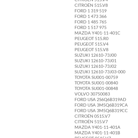
CITROËN 515.V8
FORD 1 319 519
FORD 1 473 366
FORD 1 485 765
FORD 1 517 975
MAZDA Y401-11-401C
PEUGEOT 515.R0
PEUGEOT 515.V4
PEUGEOT 515.V8
SUZUKI 12610-73J00
SUZUKI 12610-73J01
SUZUKI 12610-73J02
SUZUKI 12610-73J03-000
TOYOTA SU001-00759
TOYOTA SU001-00840
TOYOTA SU001-00848
VOLVO 30750083
FORD USA 2S6Q6B319AD
FORD USA 3M5Q6B319CA
FORD USA 3M5Q6B319CC
CITROËN 0515.V7
CITROËN 515.V7
MAZDA Y401-11-401A
MAZDA Y401-11-401B