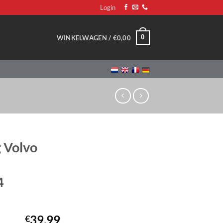
Login
0
WINKELWAGEN /
€
0,00
g Volvo
4
39,99
€