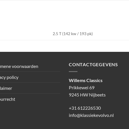
2.5 T (142 kw / 193 pk)
CONTACTGEGEVENS
emene voorwaarden
acy policy
Willems Classics
Prikkewei 69
laimer
9245 HW Nijbeets
urrecht
+31 612226530
info@klassiekevolvo.nl