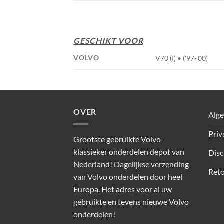
GESCHIKT VOOR
VOLVO
V70 (I) • ('97-'00)
OVER
Alg
Priv
Grootste gebruikte Volvo
klassieker onderdelen depot van
Disc
Nederland! Dagelijkse verzending
Reto
van Volvo onderdelen door heel
Europa. Het adres voor al uw
gebruikte en tevens nieuwe Volvo
onderdelen!