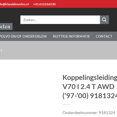
fo@klassiekevolvo.nl
+31 612226530
Zoeken
naar:
VOLVO EN/OF ONDERDELEN!
NUTTIGE INFORMATIE
CONTACT
N
Koppelingsleidin
V70 I 2.4 T AWD
(’97-’00) 918132
Onderdeelnummer: 9181324