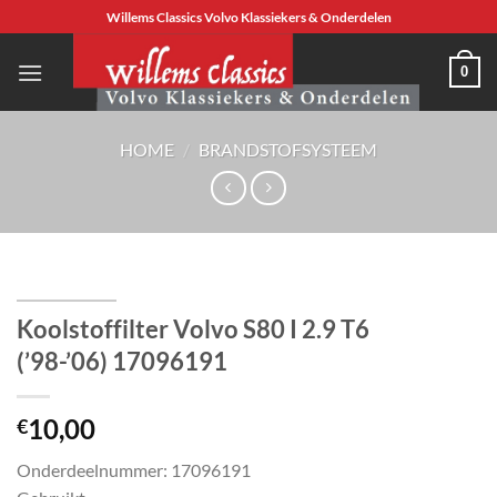
Ga
Willems Classics Volvo Klassiekers & Onderdelen
naar
inhoud
0
HOME
/
BRANDSTOFSYSTEEM
Koolstoffilter Volvo S80 I 2.9 T6
(’98-’06) 17096191
10,00
€
Onderdeelnummer: 17096191