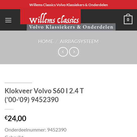
Ga
Willems Classics Volvo Klassiekers & Onderdelen
naar
inhoud
0
HOME
/
AIRBAGSYSTEEM
Klokveer Volvo S60 I 2.4 T
(’00-’09) 9452390
24,00
€
Onderdeelnummer: 9452390