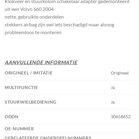
Klokveer en stuurkolom schakelaar adapter gedemonteerd
uit een Volvo S60 2004
nette, gebruikte onderdelen
stekkers airbag zijn wel iets beschadigd maar alsnog
probleemloos te monteren
AANVULLENDE INFORMATIE
ORIGINEEL / IMITATIE
Origineel
MULTIFUNCTIE
Ja
STUURWIELBEDIENING
Ja
ODDN
30658652
OE-NUMMER
GERELATEERDE ONDERDEELNUMMERS