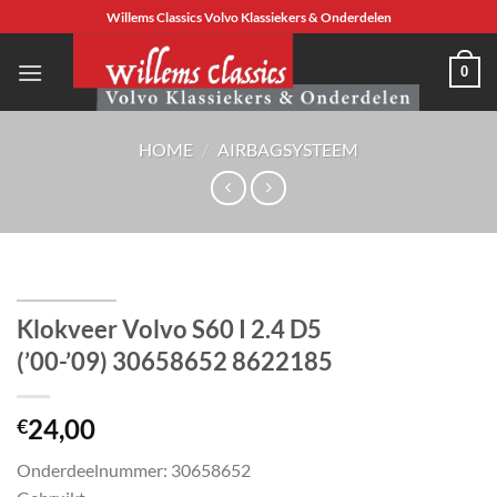
Ga
Willems Classics Volvo Klassiekers & Onderdelen
naar
inhoud
0
HOME
/
AIRBAGSYSTEEM
Klokveer Volvo S60 I 2.4 D5
(’00-’09) 30658652 8622185
24,00
€
Onderdeelnummer: 30658652