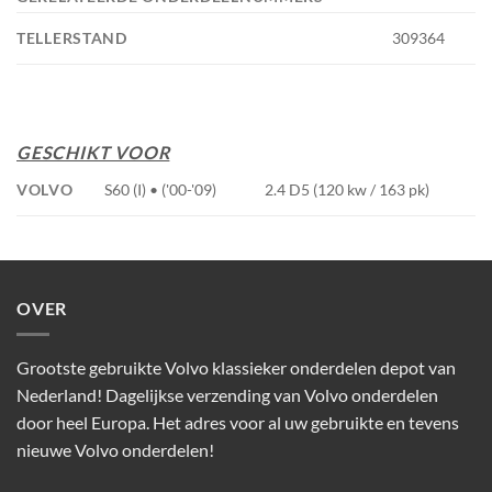
TELLERSTAND
309364
GESCHIKT VOOR
VOLVO
S60 (I) • ('00-'09)
2.4 D5 (120 kw / 163 pk)
OVER
Grootste gebruikte Volvo klassieker onderdelen depot van
Nederland! Dagelijkse verzending van Volvo onderdelen
door heel Europa. Het adres voor al uw gebruikte en tevens
nieuwe Volvo onderdelen!