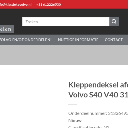
fo@klassiekevolvo.nl
+31 612226530
Zoeken
naar:
VOLVO EN/OF ONDERDELEN!
NUTTIGE INFORMATIE
CONTACT
Kleppendeksel af
Volvo S40 V40 
Onderdeelnummer: 3133649
Nieuw
Classificatiecode: N2