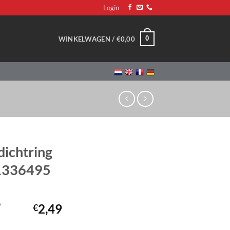
Login
0
WINKELWAGEN /
€
0,00
dichtring
31336495
5
2,49
€