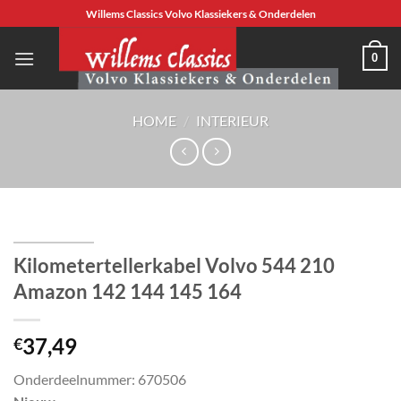
Ga
Willems Classics Volvo Klassiekers & Onderdelen
naar
inhoud
0
HOME
/
INTERIEUR
Kilometertellerkabel Volvo 544 210
Amazon 142 144 145 164
37,49
€
Onderdeelnummer: 670506