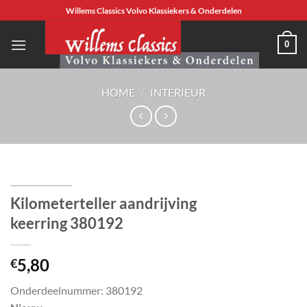
Ga
Willems Classics Volvo Klassiekers & Onderdelen
naar
inhoud
0
HOME
/
INTERIEUR
Kilometerteller aandrijving
keerring 380192
5,80
€
Onderdeelnummer: 380192