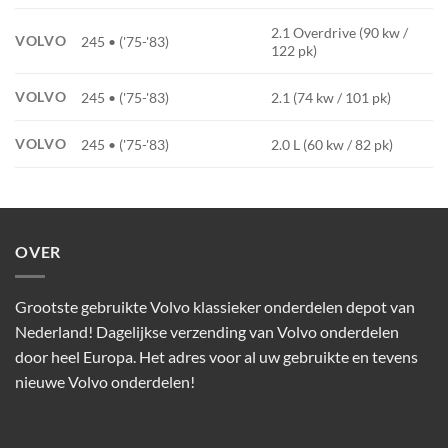
2.1 Overdrive (90 kw /
VOLVO
245 • ('75-'83)
122 pk)
VOLVO
245 • ('75-'83)
2.1 (74 kw / 101 pk)
VOLVO
245 • ('75-'83)
2.0 L (60 kw / 82 pk)
OVER
Grootste gebruikte Volvo klassieker onderdelen depot van
Nederland! Dagelijkse verzending van Volvo onderdelen
door heel Europa. Het adres voor al uw gebruikte en tevens
nieuwe Volvo onderdelen!