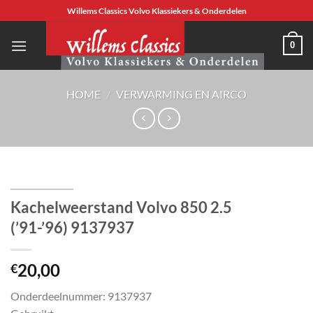
Ga
Willems Classics Volvo Klassiekers & Onderdelen
naar
inhoud
0
HOME
/
VERWARMING EN AIRCO
Kachelweerstand Volvo 850 2.5
(’91-’96) 9137937
20,00
€
Onderdeelnummer: 9137937