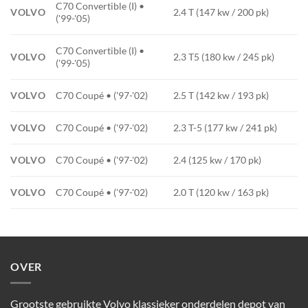
C70 Convertible (I) •
VOLVO
2.4 T (147 kw / 200 pk)
('99-'05)
C70 Convertible (I) •
VOLVO
2.3 T5 (180 kw / 245 pk)
('99-'05)
VOLVO
C70 Coupé • ('97-'02)
2.5 T (142 kw / 193 pk)
VOLVO
C70 Coupé • ('97-'02)
2.3 T-5 (177 kw / 241 pk)
VOLVO
C70 Coupé • ('97-'02)
2.4 (125 kw / 170 pk)
VOLVO
C70 Coupé • ('97-'02)
2.0 T (120 kw / 163 pk)
OVER
Grootste gebruikte Volvo klassieker onderdelen depot van