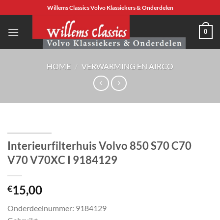
Ga
Willems Classics Volvo Klassiekers & Onderdelen
naar
inhoud
0
HOME
/
VERWARMING EN AIRCO
Interieurfilterhuis Volvo 850 S70 C70
V70 V70XC I 9184129
15,00
€
Onderdeelnummer: 9184129