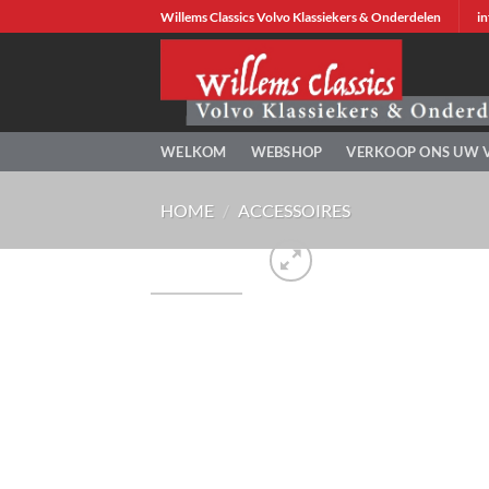
Ga
Willems Classics Volvo Klassiekers & Onderdelen
in
naar
inhoud
WELKOM
WEBSHOP
VERKOOP ONS UW 
HOME
/
ACCESSOIRES