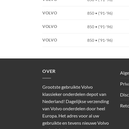
VOLVO
850 • ('91-'96)
VOLVO
850 • ('91-'96)
VOLVO
850 • ('91-'96)
OVER
Alg
Priv
Grootste gebruikte Volvo
klassieker onderdelen depot van
Disc
Nederland! Dagelijkse verzending
Reto
van Volvo onderdelen door heel
Europa. Het adres voor al uw
gebruikte en tevens nieuwe Volvo