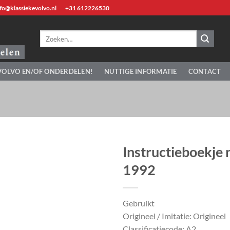
fo@klassiekevolvo.nl
+31 612226530
Zoeken
naar:
VOLVO EN/OF ONDERDELEN!
NUTTIGE INFORMATIE
CONTACT
Instructieboekje
1992
Gebruikt
Origineel / Imitatie: Origineel
Classificatiecode: A2