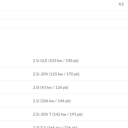
A2
2.5i GLE (103 kw / 140 pk)
2.5i-20V (125 kw / 170 pk)
2.0i (93 kw / 126 pk)
2.5i (106 kw / 144 pk)
2.5i-20V T (142 kw / 193 pk)
2.3i T-5 (166 kw / 226 pk)