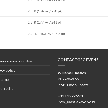
2.3i R (184 kw / 250 pk)
2.3i R (177 kw / 241 pk)
2.5 TDI (103 kw / 140 pk)
CONTACTGEGEVENS
emene voorwaarden
acy policy
Willems Classics
Prikkewei 69
laimer
9245 HW Nijbeets
urrecht
+31 612226530
info@klassiekevolvo.nl