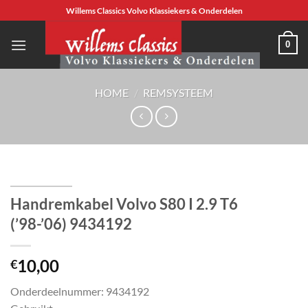
Ga
Willems Classics Volvo Klassiekers & Onderdelen
naar
inhoud
0
HOME
/
REMSYSTEEM
Handremkabel Volvo S80 I 2.9 T6
(’98-’06) 9434192
10,00
€
Onderdeelnummer: 9434192