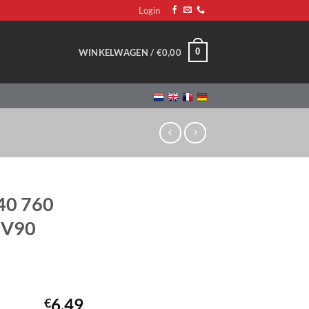
Login
0
WINKELWAGEN /
€
0,00
740 760
 V90
6,49
€