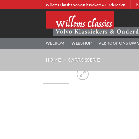
Ga
Willems Classics Volvo Klassiekers & Onderdelen
in
naar
inhoud
WELKOM
WEBSHOP
VERKOOP ONS UW 
HOME
/
CARROSSERIE