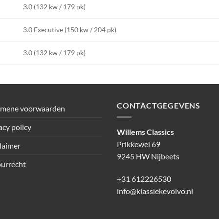
3.0 (132 kw / 179 pk)
3.0 Executive (150 kw / 204 pk)
3.0 (132 kw / 179 pk)
CONTACTGEGEVENS
emene voorwaarden
acy policy
Willems Classics
Prikkewei 69
laimer
9245 HW Nijbeets
urrecht
+31 612226530
info@klassiekevolvo.nl