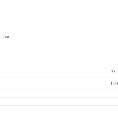
ljaar
N2
135