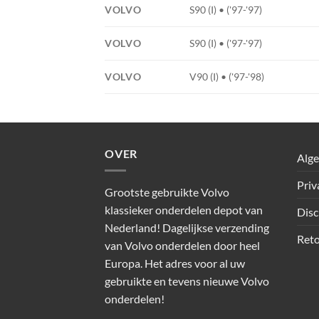
VOLVO
S90 (I) • ('97-'97)
VOLVO
S90 (I) • ('97-'97)
VOLVO
V90 (I) • ('97-'98)
OVER
Alg
Priv
Grootste gebruikte Volvo
klassieker onderdelen depot van
Disc
Nederland! Dagelijkse verzending
Reto
van Volvo onderdelen door heel
Europa. Het adres voor al uw
gebruikte en tevens nieuwe Volvo
onderdelen!