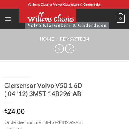
Ga
Willems Classics Volvo Klassiekers & Onderdelen
naar
inhoud
0
HOME
/
REMSYSTEEM
Giersensor Volvo V50 1.6D
(’04-’12) 3M5T-14B296-AB
24,00
€
Onderdeelnummer: 3M5T-14B296-AB