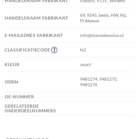
HANDELSNAAM FABRIKANT
classics, V.O.F., Willems
69, 9245, beets, HW, Nij,
HANDELSNAAM FABRIKANT
Prikkewei
E-MAILADRES FABRIKANT
info@klassiekevolvo.nl
CLASSIFICATIECODE
N2
KLEUR
zwart
9481274, 9481275,
ODDN
9481276
OE-NUMMER
GERELATEERDE
ONDERDEELNUMMERS