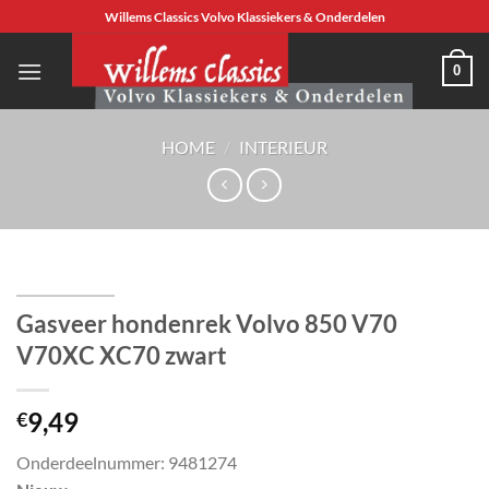
Ga
Willems Classics Volvo Klassiekers & Onderdelen
naar
inhoud
0
HOME
/
INTERIEUR
Gasveer hondenrek Volvo 850 V70
V70XC XC70 zwart
9,49
€
Onderdeelnummer: 9481274