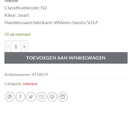
Nieuw
Classificatiecode: N2
Kleur: zwart
Handelsnaam fabrikant: Willems classics V.O.F.
21 op voorraad
Gasveer hondenrek Volvo 850 V70 V70XC XC70 zwart aantal
TOEVOEGEN AAN WINKELWAGEN
Artikelnummer:
4918019
Categorie:
Interieur