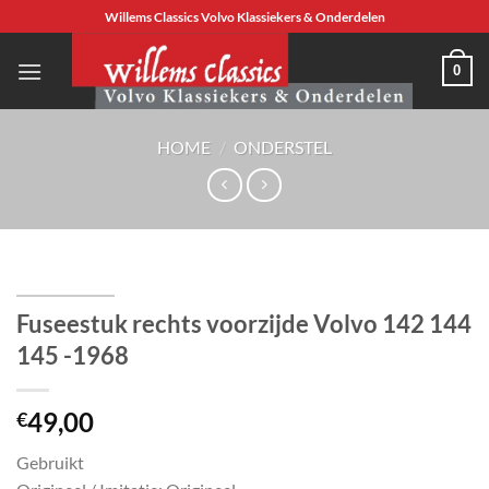
Ga
Willems Classics Volvo Klassiekers & Onderdelen
naar
inhoud
0
HOME
/
ONDERSTEL
Fuseestuk rechts voorzijde Volvo 142 144
145 -1968
49,00
€
Gebruikt