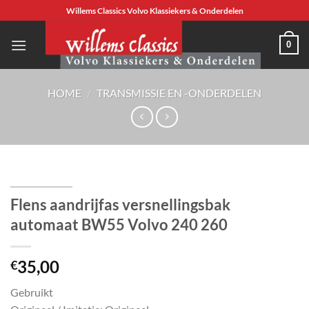
Ga
Willems Classics Volvo Klassiekers & Onderdelen
naar
inhoud
0
HOME
/
TRANSMISSIE EN -ONDERDELEN
Flens aandrijfas versnellingsbak
automaat BW55 Volvo 240 260
35,00
€
Gebruikt