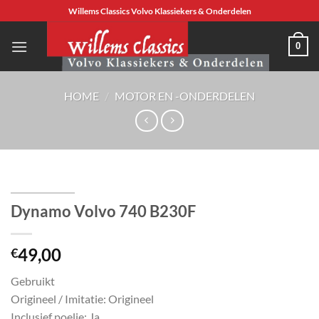
Ga
Willems Classics Volvo Klassiekers & Onderdelen
naar
inhoud
0
HOME
/
MOTOR EN -ONDERDELEN
Dynamo Volvo 740 B230F
49,00
€
Gebruikt
Origineel / Imitatie: Origineel
Inclusief poelie: Ja