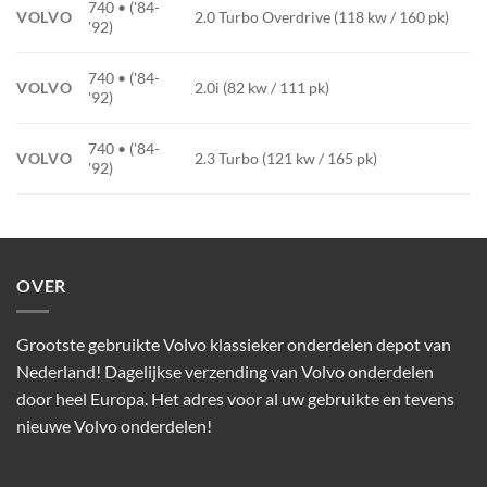
740 • ('84-
VOLVO
2.0 Turbo Overdrive (118 kw / 160 pk)
'92)
740 • ('84-
VOLVO
2.0i (82 kw / 111 pk)
'92)
740 • ('84-
VOLVO
2.3 Turbo (121 kw / 165 pk)
'92)
OVER
Grootste gebruikte Volvo klassieker onderdelen depot van
Nederland! Dagelijkse verzending van Volvo onderdelen
door heel Europa. Het adres voor al uw gebruikte en tevens
nieuwe Volvo onderdelen!