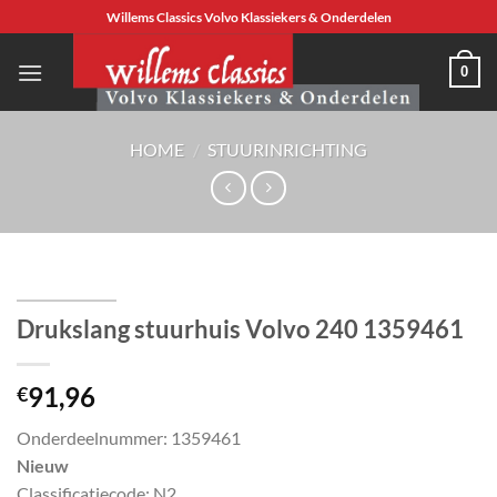
Ga
Willems Classics Volvo Klassiekers & Onderdelen
naar
inhoud
0
HOME
/
STUURINRICHTING
Drukslang stuurhuis Volvo 240 1359461
91,96
€
Onderdeelnummer: 1359461
Nieuw
Classificatiecode: N2