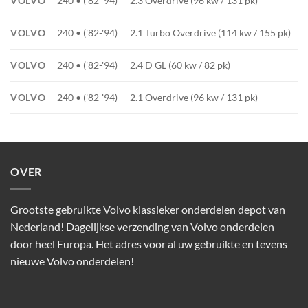
VOLVO
240 • ('82-'94)
2.3 Overdrive (96 kw / 131 pk)
VOLVO
240 • ('82-'94)
2.1 Turbo Overdrive (114 kw / 155 pk)
VOLVO
240 • ('82-'94)
2.4 D GL (60 kw / 82 pk)
VOLVO
240 • ('82-'94)
2.1 Overdrive (96 kw / 131 pk)
OVER
Grootste gebruikte Volvo klassieker onderdelen depot van
Nederland! Dagelijkse verzending van Volvo onderdelen
door heel Europa. Het adres voor al uw gebruikte en tevens
nieuwe Volvo onderdelen!