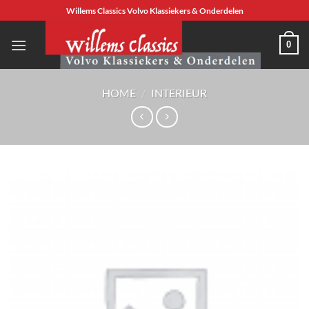
Ga
Willems Classics Volvo Klassiekers & Onderdelen
naar
inhoud
0
HOME
/
INTERIEUR