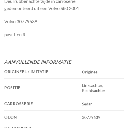
Deurrubber achterzijde in carroserie
gedemonteerd uit een Volvo S80 2001
Volvo 30779639
past L en R
AANVULLENDE INFORMATIE
ORIGINEEL / IMITATIE
Origineel
Linksachter,
POSITIE
Rechtsachter
CARROSSERIE
Sedan
ODDN
30779639