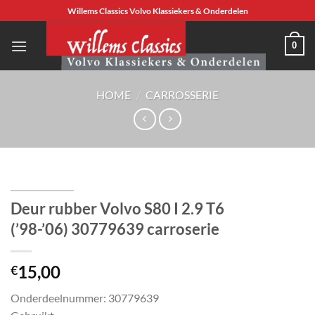
Ga
Willems Classics Volvo Klassiekers & Onderdelen
naar
inhoud
0
HOME
/
CARROSSERIE
Deur rubber Volvo S80 I 2.9 T6
(’98-’06) 30779639 carroserie
15,00
€
Onderdeelnummer: 30779639