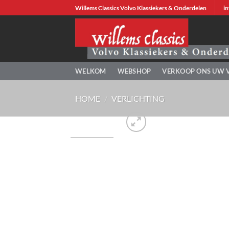
Ga
Willems Classics Volvo Klassiekers & Onderdelen
in
naar
inhoud
WELKOM
WEBSHOP
VERKOOP ONS UW 
HOME
/
VERLICHTING