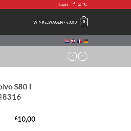
Login
0
WINKELWAGEN /
€
0,00
lvo S80 I
148316
10,00
€