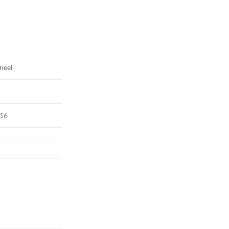
neel
16