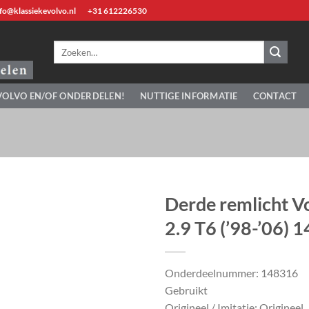
fo@klassiekevolvo.nl
+31 612226530
Zoeken
naar:
VOLVO EN/OF ONDERDELEN!
NUTTIGE INFORMATIE
CONTACT
Derde remlicht Vo
2.9 T6 (’98-’06) 
Onderdeelnummer: 148316
Gebruikt
Origineel / Imitatie: Origineel