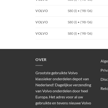
VOLVO
S80 (I) • ('98-'06)
VOLVO
S80 (I) • ('98-'06)
VOLVO
S80 (I) • ('98-'06)
OVER
Alg
Priv
Grootste gebruikte Volvo
klassieker onderdelen depot van
Disc
Nederland! Dagelijkse verzending
Reto
van Volvo onderdelen door heel
Europa. Het adres voor al uw
gebruikte en tevens nieuwe Volvo