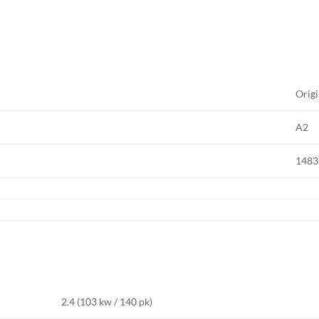
Origi
A2
1483
2.4 (103 kw / 140 pk)