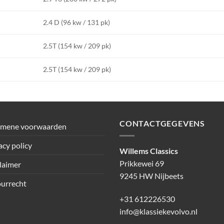
2.4 D (96 kw / 131 pk)
2.5T (154 kw / 209 pk)
2.5T (154 kw / 209 pk)
CONTACTGEGEVENS
emene voorwaarden
acy policy
Willems Classics
Prikkewei 69
laimer
9245 HW Nijbeets
urrecht
+31 612226530
info@klassiekevolvo.nl