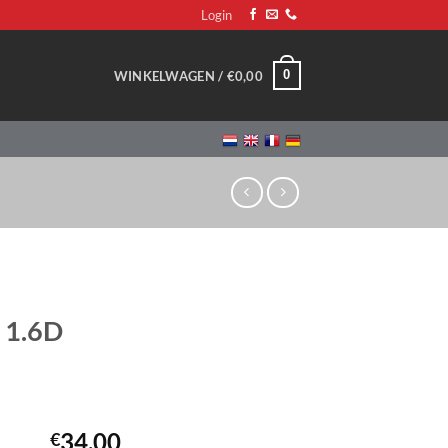
Login
0
WINKELWAGEN /
€
0,00
 1.6D
34,00
€