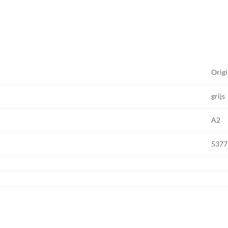
Origi
grijs
A2
5377