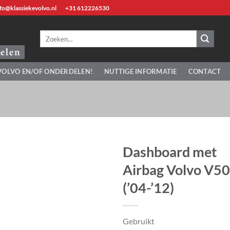
fo@klassiekevolvo.nl
+31 612226530
Zoeken
naar:
VOLVO EN/OF ONDERDELEN!
NUTTIGE INFORMATIE
CONTACT
Dashboard met
Airbag Volvo V50
(’04-’12)
Gebruikt