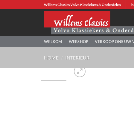
Ga
Willems Classics Volvo Klassiekers & Onderdelen
in
naar
inhoud
WELKOM
WEBSHOP
VERKOOP ONS UW 
HOME
/
INTERIEUR