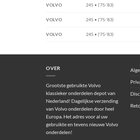
VOLVO
245 • ('75-'83)
VOLVO
245 • ('75-'83)
VOLVO
245 • ('75-'83)
OVER
Alg
Priv
Grootste gebruikte Volvo
klassieker onderdelen depot van
Disc
Nederland! Dagelijkse verzending
Reto
van Volvo onderdelen door heel
Europa. Het adres voor al uw
gebruikte en tevens nieuwe Volvo
onderdelen!