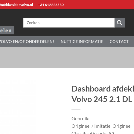
fo@klassiekevolvo.nl
+31 612226530
Zoeken
naar:
VOLVO EN/OF ONDERDELEN!
NUTTIGE INFORMATIE
CONTACT
Dashboard afdekk
Volvo 245 2.1 DL 
Gebruikt
Origineel / Imitatie: Origineel
Classificatiecode: A2