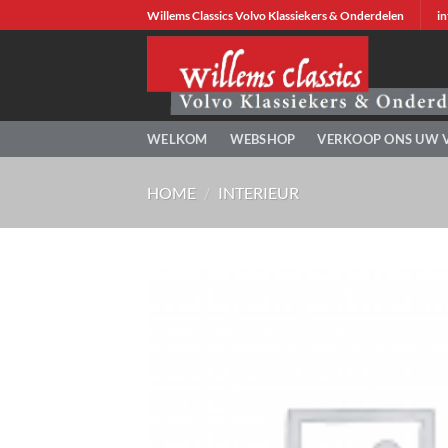
Ga
Willems Classics Volvo Klassiekers & Onderdelen
in
naar
inhoud
WELKOM
WEBSHOP
VERKOOP ONS UW 
HOME
/
INTERIEUR