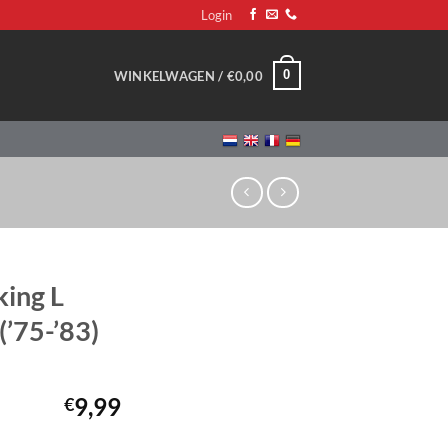
Login
0
WINKELWAGEN /
€
0,00
ing L
(’75-’83)
9,99
€