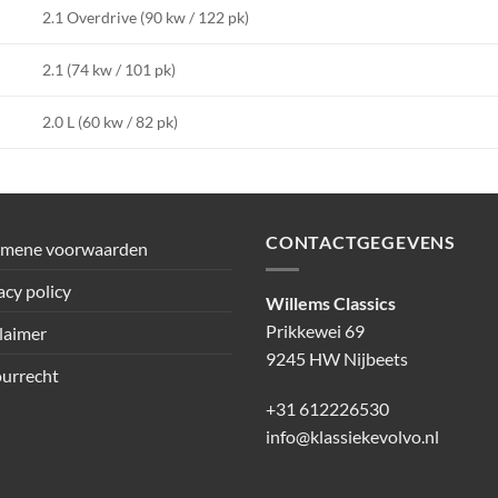
2.1 Overdrive (90 kw / 122 pk)
2.1 (74 kw / 101 pk)
2.0 L (60 kw / 82 pk)
CONTACTGEGEVENS
emene voorwaarden
acy policy
Willems Classics
Prikkewei 69
laimer
9245 HW Nijbeets
urrecht
+31 612226530
info@klassiekevolvo.nl