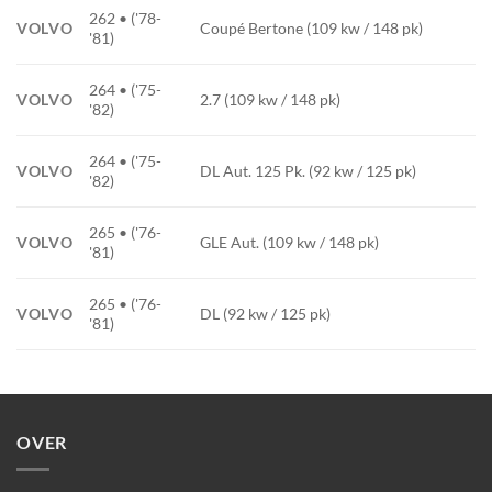
262 • ('78-
VOLVO
Coupé Bertone (109 kw / 148 pk)
'81)
264 • ('75-
VOLVO
2.7 (109 kw / 148 pk)
'82)
264 • ('75-
VOLVO
DL Aut. 125 Pk. (92 kw / 125 pk)
'82)
265 • ('76-
VOLVO
GLE Aut. (109 kw / 148 pk)
'81)
265 • ('76-
VOLVO
DL (92 kw / 125 pk)
'81)
OVER