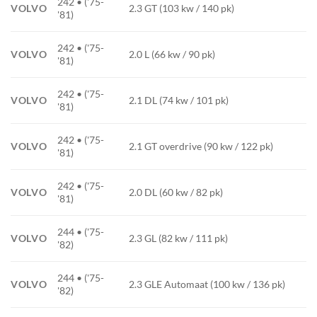
242 • ('75-
VOLVO
2.3 GT (103 kw / 140 pk)
'81)
242 • ('75-
VOLVO
2.0 L (66 kw / 90 pk)
'81)
242 • ('75-
VOLVO
2.1 DL (74 kw / 101 pk)
'81)
242 • ('75-
VOLVO
2.1 GT overdrive (90 kw / 122 pk)
'81)
242 • ('75-
VOLVO
2.0 DL (60 kw / 82 pk)
'81)
244 • ('75-
VOLVO
2.3 GL (82 kw / 111 pk)
'82)
244 • ('75-
VOLVO
2.3 GLE Automaat (100 kw / 136 pk)
'82)