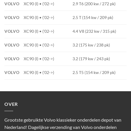
VOLVO
XC90 (I) • ('02->)
2.9 T6 (200 kw / 272 pk)
VOLVO
XC90 (I) • ('02->)
2.5 T (154 kw / 209 pk)
VOLVO
XC90 (I) • ('02->)
4.4 V8 (232 kw / 315 pk)
VOLVO
XC90 (I) • ('02->)
3.2 (175 kw / 238 pk)
VOLVO
XC90 (I) • ('02->)
3.2 (179 kw / 243 pk)
VOLVO
XC90 (I) • ('02->)
2.5 T5 (154 kw / 209 pk)
OVER
Grootste gebruikte Volvo klassieker onderdelen depot van
Nederland! Dagelijkse verzending van Volvo onderdelen