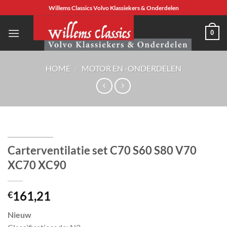
Ga
Willems Classics Volvo Klassiekers & Onderdelen
naar
inhoud
0
HOME
/
MOTOR EN -ONDERDELEN
Carterventilatie set C70 S60 S80 V70
XC70 XC90
161,21
€
Nieuw