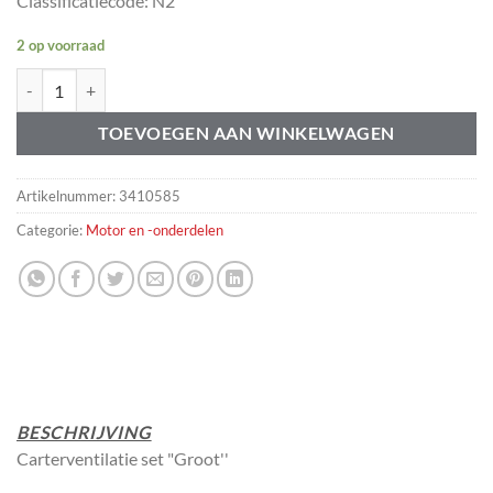
Classificatiecode: N2
2 op voorraad
Carterventilatie set C70 S60 S80 V70 XC70 XC90 aantal
TOEVOEGEN AAN WINKELWAGEN
Artikelnummer:
3410585
Categorie:
Motor en -onderdelen
BESCHRIJVING
Carterventilatie set "Groot''