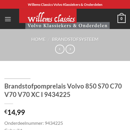
Ga
Willems Classics Volvo Klassiekers & Onderdelen
naar
inhoud
0
HOME
/
BRANDSTOFSYSTEEM
Brandstofpomprelais Volvo 850 S70 C70
V70 V70 XC I 9434225
14,99
€
Onderdeelnummer: 9434225