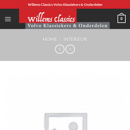
Ga
Willems Classics Volvo Klassiekers & Onderdelen
naar
inhoud
0
HOME
/
INTERIEUR