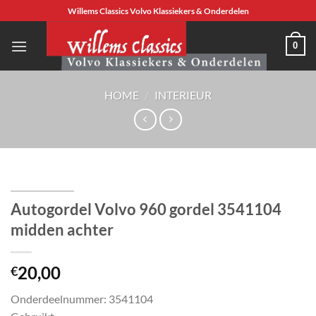
Ga
Willems Classics Volvo Klassiekers & Onderdelen
naar
inhoud
0
HOME
/
INTERIEUR
Autogordel Volvo 960 gordel 3541104
midden achter
20,00
€
Onderdeelnummer: 3541104