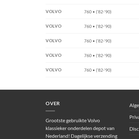
VOLVO
760 • ('82-'90)
VOLVO
760 • ('82-'90)
VOLVO
760 • ('82-'90)
VOLVO
760 • ('82-'90)
VOLVO
760 • ('82-'90)
OVER
Alg
Priv
Grootste gebruikte Volvo
klassieker onderdelen depot van
Disc
Nederland! Dagelijkse verzending