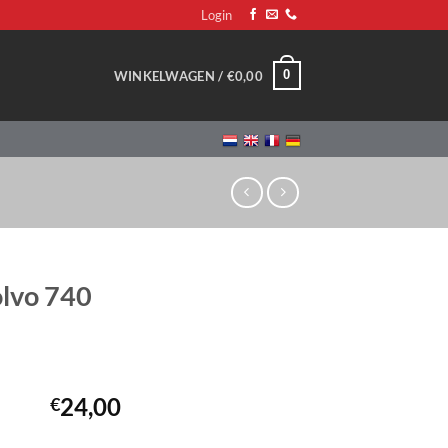
Login
0
WINKELWAGEN /
€
0,00
olvo 740
24,00
€