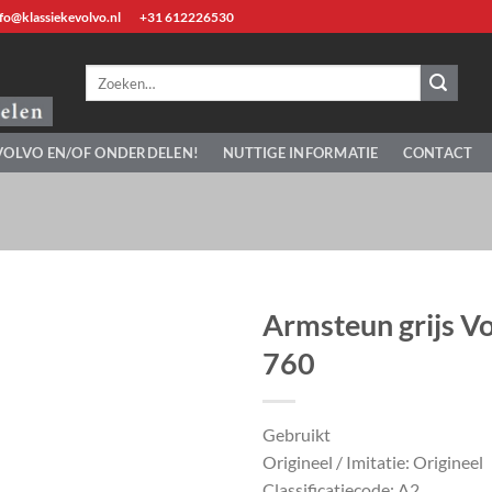
fo@klassiekevolvo.nl
+31 612226530
Zoeken
naar:
VOLVO EN/OF ONDERDELEN!
NUTTIGE INFORMATIE
CONTACT
Armsteun grijs V
760
Gebruikt
Origineel / Imitatie: Origineel
Classificatiecode: A2