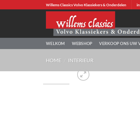
Ga
Willems Classics Volvo Klassiekers & Onderdelen
in
naar
inhoud
WELKOM
WEBSHOP
VERKOOP ONS UW 
HOME
/
INTERIEUR