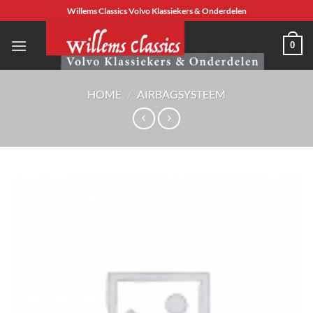
Ga
Willems Classics Volvo Klassiekers & Onderdelen
naar
inhoud
0
HOME
/
AIRBAGSYSTEEM