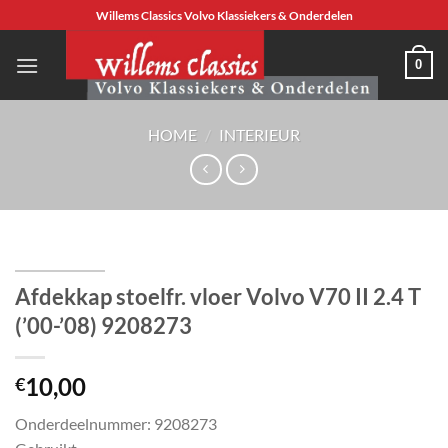
Ga
Willems Classics Volvo Klassiekers & Onderdelen
naar
inhoud
0
HOME
/
INTERIEUR
Afdekkap stoelfr. vloer Volvo V70 II 2.4 T
(’00-’08) 9208273
10,00
€
Onderdeelnummer: 9208273