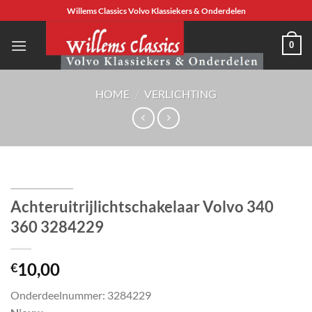
Ga
Willems Classics Volvo Klassiekers & Onderdelen
naar
inhoud
0
HOME
/
VERLICHTING
Achteruitrijlichtschakelaar Volvo 340
360 3284229
10,00
€
Onderdeelnummer: 3284229