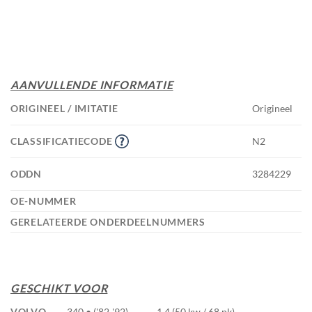
AANVULLENDE INFORMATIE
ORIGINEEL / IMITATIE
Origineel
CLASSIFICATIECODE
N2
ODDN
3284229
OE-NUMMER
GERELATEERDE ONDERDEELNUMMERS
GESCHIKT VOOR
VOLVO
340 • ('82-'92)
1.4 (50 kw / 68 pk)